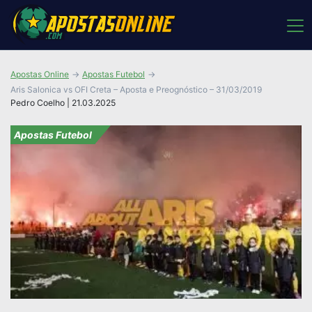
Apostas Online
Apostas Futebol
Aris Salonica vs OFI Creta – Aposta e Preognóstico – 31/03/2019
Pedro Coelho | 21.03.2025
Apostas Futebol