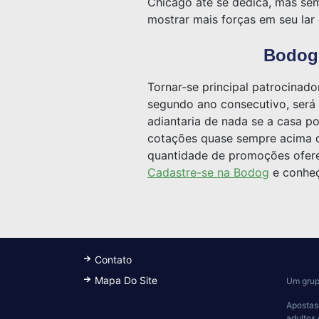
Chicago até se dedica, mas sem
mostrar mais forças em seu lar
Bodog,
Tornar-se principal patrocinad
segundo ano consecutivo, será 
adiantaria de nada se a casa p
cotações quase sempre acima do
quantidade de promoções oferec
Cadastre-se na Bodog
e conheç
Contato
Mapa Do Site
Um grup
Apostas
adultos