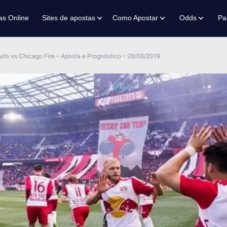
as Online
Sites de apostas
Como Apostar
Odds
Pa
lls vs Chicago Fire – Aposta e Prognóstico – 28/06/2019