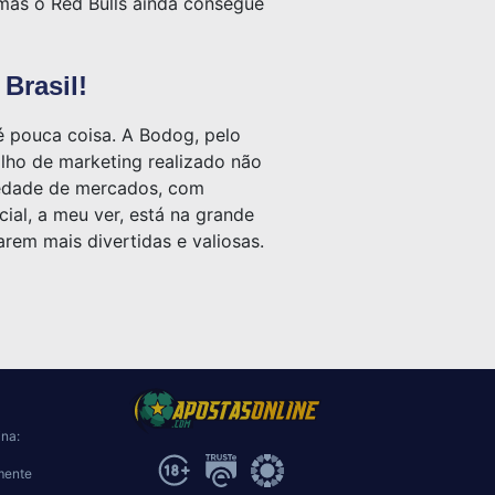
 mas o Red Bulls ainda consegue
Brasil!
é pouca coisa. A Bodog, pelo
alho de marketing realizado não
riedade de mercados, com
ial, a meu ver, está na grande
rem mais divertidas e valiosas.
ina:
mente