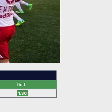
Odd
1.30