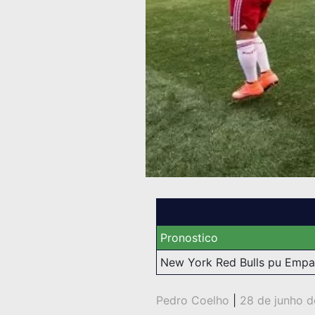
Pronostico
New York Red Bulls pu Empa
Pedro Coelho
|
28 de junho d