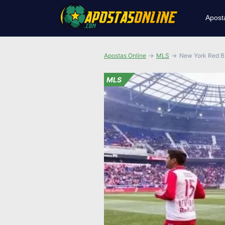
Apost
Apostas Online
MLS
New York Red Bu
MLS