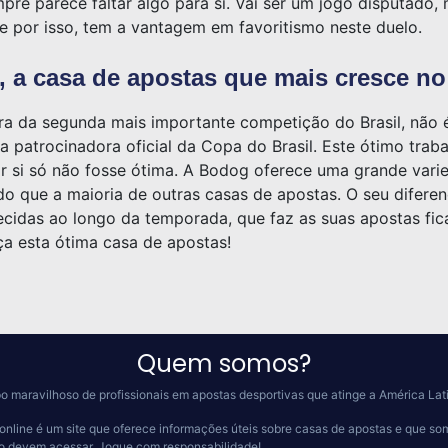
pre parece faltar algo para si. Vai ser um jogo disputado,
 e por isso, tem a vantagem em favoritismo neste duelo.
 a casa de apostas que mais cresce no 
ora da segunda mais importante competição do Brasil, não 
a patrocinadora oficial da Copa do Brasil. Este ótimo trab
or si só não fosse ótima. A Bodog oferece uma grande va
 que a maioria de outras casas de apostas. O seu diferenc
idas ao longo da temporada, que faz as suas apostas fica
a esta ótima casa de apostas!
Quem somos?
o maravilhoso de profissionais em apostas desportivas que atinge a América Lat
online é um site que oferece informações úteis sobre casas de apostas e que so
 o devem acessar.
Jogue com responsabilidade!