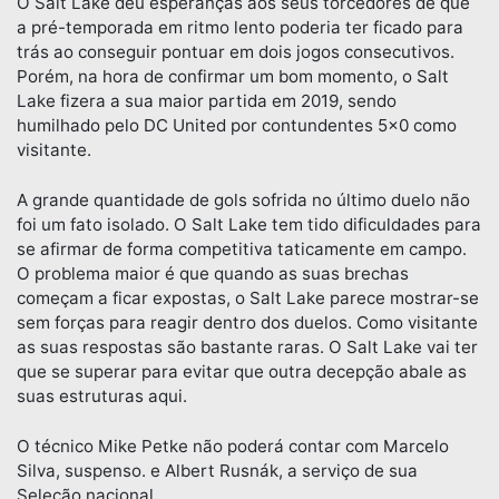
O Salt Lake deu esperanças aos seus torcedores de que
a pré-temporada em ritmo lento poderia ter ficado para
trás ao conseguir pontuar em dois jogos consecutivos.
Porém, na hora de confirmar um bom momento, o Salt
Lake fizera a sua maior partida em 2019, sendo
humilhado pelo DC United por contundentes 5×0 como
visitante.
A grande quantidade de gols sofrida no último duelo não
foi um fato isolado. O Salt Lake tem tido dificuldades para
se afirmar de forma competitiva taticamente em campo.
O problema maior é que quando as suas brechas
começam a ficar expostas, o Salt Lake parece mostrar-se
sem forças para reagir dentro dos duelos. Como visitante
as suas respostas são bastante raras. O Salt Lake vai ter
que se superar para evitar que outra decepção abale as
suas estruturas aqui.
O técnico Mike Petke não poderá contar com Marcelo
Silva, suspenso. e Albert Rusnák, a serviço de sua
Seleção nacional.