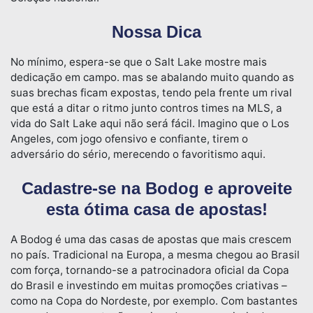
Nossa Dica
No mínimo, espera-se que o Salt Lake mostre mais
dedicação em campo. mas se abalando muito quando as
suas brechas ficam expostas, tendo pela frente um rival
que está a ditar o ritmo junto contros times na MLS, a
vida do Salt Lake aqui não será fácil. Imagino que o Los
Angeles, com jogo ofensivo e confiante, tirem o
adversário do sério, merecendo o favoritismo aqui.
Cadastre-se na Bodog e aproveite
esta ótima casa de apostas!
A Bodog é uma das casas de apostas que mais crescem
no país. Tradicional na Europa, a mesma chegou ao Brasil
com força, tornando-se a patrocinadora oficial da Copa
do Brasil e investindo em muitas promoções criativas –
como na Copa do Nordeste, por exemplo. Com bastantes