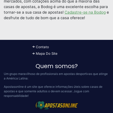
mercados, com cotações acima do que a maioria das
casas de apostas, a Bodog é uma excelente escolha para
tornar-se a sua casa de apostas!
Cadastre-se na Bodog
e
desfrute de tudo de bom que a casa oferece!
Contato
Mapa Do Site
Quem somos?
Um grupo maravilhoso de profissionais em apostas desportivas que atinge
a América Latina:
Apostasonline é um site que oferece informações úteis sobre casas de
apostas e que somente adultos o devem acessar.
Jogue com
responsabilidade!