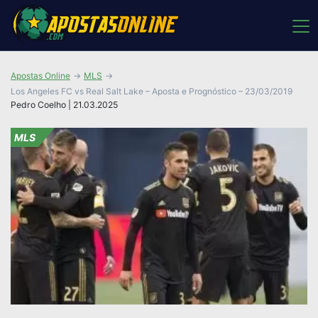
Apostas Online
MLS
Los Angeles FC vs Real Salt Lake – Aposta e Prognóstico – 23/03/2019
Pedro Coelho | 21.03.2025
MLS