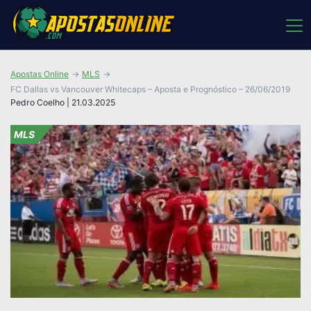
Apostas Online
MLS
FC Dallas vs Vancouver Whitecaps – Aposta e Prognóstico – 26/06/2019
Pedro Coelho | 21.03.2025
MLS