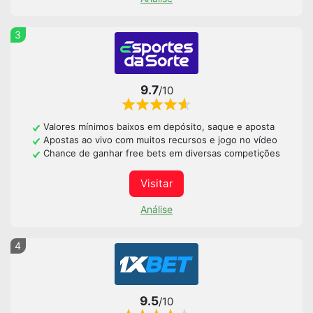
3
9.7
/10
Valores mínimos baixos em depósito, saque e aposta
Apostas ao vivo com muitos recursos e jogo no vídeo
Chance de ganhar free bets em diversas competições
Visitar
Análise
4
9.5
/10