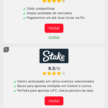
Odds competitivas
Ampla variedade de mercados
Pagamentos em até duas horas via Pix
Visitar
Análise
5
9.3
/10
Ganho antecipado em vários eventos selecionados
Boost para apostas múltiplas em futebol e outros
Perfeita para apostas UFC, marca parceira da casa
Visitar