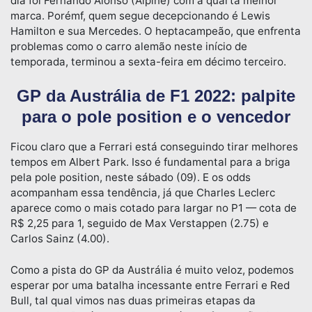
dia foi Fernando Alonso (Alpine) com a quarta melhor
marca. Porémf, quem segue decepcionando é Lewis
Hamilton e sua Mercedes. O heptacampeão, que enfrenta
problemas como o carro alemão neste início de
temporada, terminou a sexta-feira em décimo terceiro.
GP da Austrália de F1 2022: palpite
para o pole position e o vencedor
Ficou claro que a Ferrari está conseguindo tirar melhores
tempos em Albert Park. Isso é fundamental para a briga
pela pole position, neste sábado (09). E os odds
acompanham essa tendência, já que Charles Leclerc
aparece como o mais cotado para largar no P1 — cota de
R$ 2,25 para 1, seguido de Max Verstappen (2.75) e
Carlos Sainz (4.00).
Como a pista do GP da Austrália é muito veloz, podemos
esperar por uma batalha incessante entre Ferrari e Red
Bull, tal qual vimos nas duas primeiras etapas da