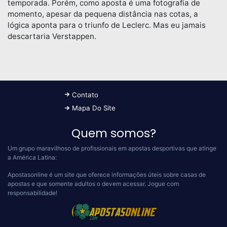
temporada. Porém, como aposta é uma fotografia de
momento, apesar da pequena distância nas cotas, a
lógica aponta para o triunfo de Leclerc. Mas eu jamais
descartaria Verstappen.
Contato
Mapa Do Site
Quem somos?
Um grupo maravilhoso de profissionais em apostas desportivas que atinge
a América Latina:
Apostasonline é um site que oferece informações úteis sobre casas de
apostas e que somente adultos o devem acessar.
Jogue com
responsabilidade!