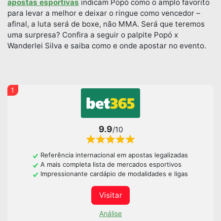
apostas esportivas
indicam Popó como o amplo favorito
para levar a melhor e deixar o ringue como vencedor –
afinal, a luta será de boxe, não MMA. Será que teremos
uma surpresa? Confira a seguir o palpite Popó x
Wanderlei
Silva e saiba como e onde apostar no evento.
1
9.9
/10
Referência internacional em apostas legalizadas
A mais completa lista de mercados esportivos
Impressionante cardápio de modalidades e ligas
Visitar
Análise