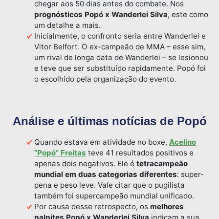
chegar aos 50 dias antes do combate. Nos
prognósticos Popó x Wanderlei Silva
, este
como
um detalhe a mais.
Inicialmente, o confronto seria entre Wanderlei e
Vitor Belfort. O ex-campeão de MMA – esse sim,
um rival de longa data de Wanderlei – se lesionou
e teve que ser substituído rapidamente. Popó foi
o escolhido pela organização do evento.
Análise e últimas notícias de Popó
Quando estava em atividade no boxe,
Acelino
“Popó” Freitas
teve 41 resultados positivos e
apenas dois negativos. Ele é
tetracampeão
mundial em duas categorias diferentes
: super-
pena e peso leve. Vale citar que o pugilista
também foi supercampeão mundial unificado.
Por causa desse retrospecto, os
melhores
palpites Popó x Wanderlei Silva
indicam a sua