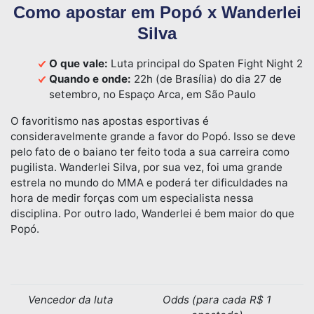
Como apostar em
Popó x Wanderlei
Silva
O que vale:
Luta principal do Spaten Fight Night 2
Quando e onde:
22h
(de Brasília)
do dia 27 de
setembro, no Espaço Arca, em São Paulo
O favoritismo nas apostas esportivas é
consideravelmente grande a favor do Popó. Isso se deve
pelo fato de o baiano ter feito toda a sua carreira como
pugilista. Wanderlei Silva, por sua vez, foi uma grande
estrela no mundo do MMA e poderá ter dificuldades na
hora de medir forças com um especialista nessa
disciplina. Por outro lado, Wanderlei é bem maior do que
Popó.
Vencedor da luta
Odds (para cada R$ 1