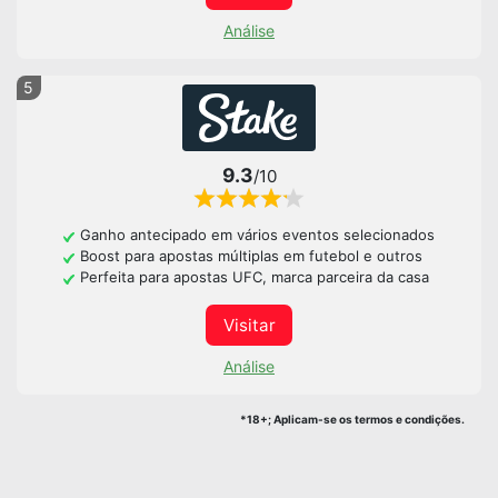
Análise
5
9.3
/10
Ganho antecipado em vários eventos selecionados
Boost para apostas múltiplas em futebol e outros
Perfeita para apostas UFC, marca parceira da casa
Visitar
Análise
*18+; Aplicam-se os termos e condições.