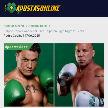
Apostas Online
Apostas Boxe
Palpite Popó x Wanderlei Silva – Spaten Fight Night 2 – 27/9
Pedro Coelho | 17.09.2025
Apostas Boxe