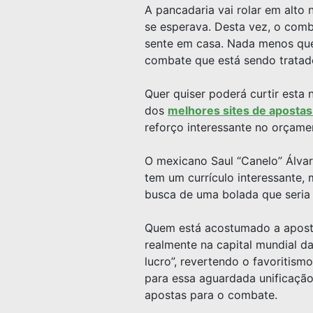
A pancadaria vai rolar em alto
se esperava. Desta vez, o comb
sente em casa. Nada menos que
combate que está sendo tratad
Quer quiser poderá curtir est
dos
melhores sites de apostas
reforço interessante no orçame
O mexicano Saul “Canelo” Álvar
tem um currículo interessante,
busca de uma bolada que seria 
Quem está acostumado a apostar
realmente na capital mundial d
lucro”, revertendo o favoritism
para essa aguardada unificação
apostas para o combate.