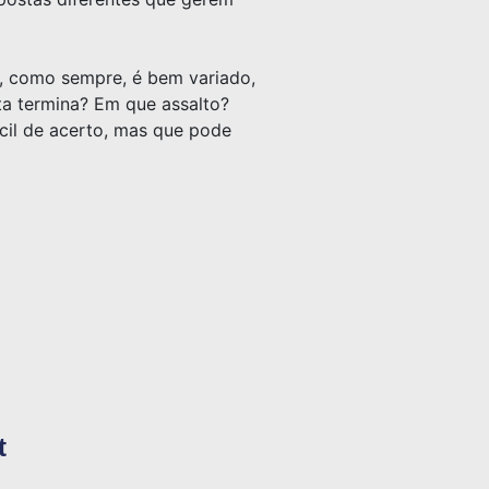
, como sempre, é bem variado,
ta termina? Em que assalto?
cil de acerto, mas que pode
t