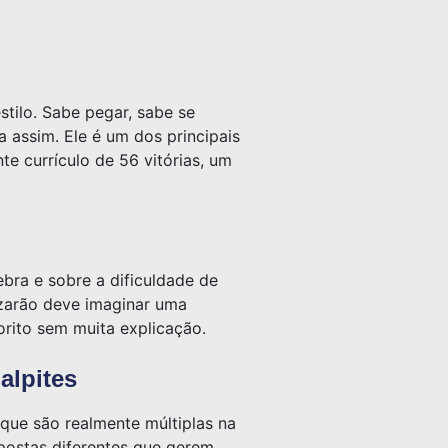
tilo. Sabe pegar, sabe se
 assim. Ele é um dos principais
e currículo de 56 vitórias, um
bra e sobre a dificuldade de
 azarão deve imaginar uma
rito sem muita explicação.
alpites
 que são realmente múltiplas na
apostas diferentes que gerem