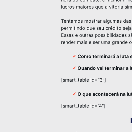
lucros maiores que a vitória si
Tentamos mostrar algumas das 
permitindo que seu crédito sej
Essas e outras possibilidades 
render mais e ser uma grande
Como terminará a luta e
Quando vai terminar a l
[smart_table id=”3″]
O que acontecerá na lut
[smart_table id=”4″]