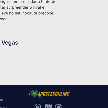
rigar com a realidade tanto do
ar surpreender o rival e
e leve no seu nocaute precoce,
ecer.
 Vegas
ina:
mente