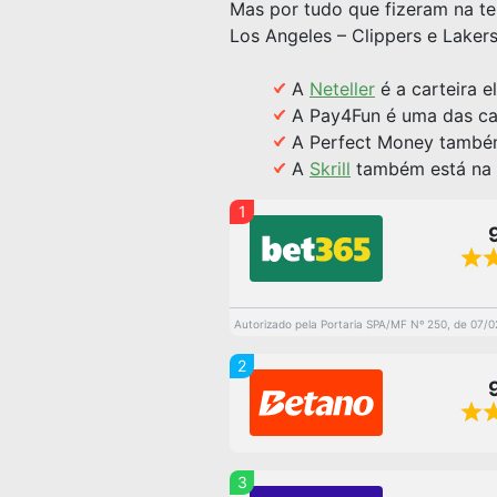
Mas por tudo que fizeram na te
Los Angeles – Clippers e Lakers
A
Neteller
é a carteira 
A Pay4Fun é uma das car
A Perfect Money també
A
Skrill
também está na li
1
Autorizado pela Portaria SPA/MF Nº 250, de 07/
2
3