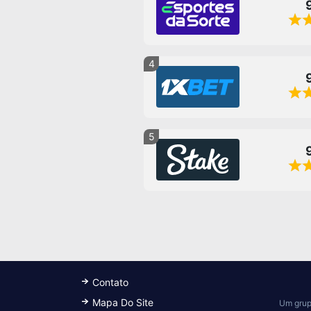
4
5
Contato
Mapa Do Site
Um grup