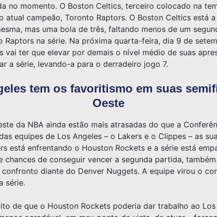
ada no momento. O Boston Celtics, terceiro colocado na tem
o atual campeão, Toronto Raptors. O Boston Celtics está a
 mesma, mas uma bola de três, faltando menos de um segu
 Raptors na série. Na próxima quarta-feira, dia 9 de setem
rs vai ter que elevar por demais o nível médio de suas apr
r a série, levando-a para o derradeiro jogo 7.
eles tem os favoritismo em suas semif
Oeste
este da NBA ainda estão mais atrasadas do que a Conferênc
das equipes de Los Angeles – o Lakers e o Clippes – as sua
rs está enfrentando o Houston Rockets e a série está em
ve chances de conseguir vencer a segunda partida, também.
o confronto diante do Denver Nuggets. A equipe virou o co
 série.
ito de que o Houston Rockets poderia dar trabalho ao Los