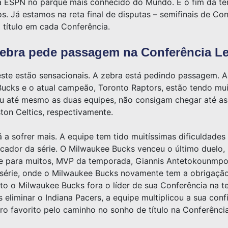
 ESPN no parque mais conhecido do Mundo. E o fim da te
os. Já estamos na reta final de disputas – semifinais de Co
 título em cada Conferência.
zebra pede passagem na Conferência Le
este estão sensacionais. A zebra está pedindo passagem. A
ucks e o atual campeão, Toronto Raptors, estão tendo muit
u até mesmo as duas equipes, não consigam chegar até as
ton Celtics, respectivamente.
a sofrer mais. A equipe tem tido muitíssimas dificuldades
rcador da série. O Milwaukee Bucks venceu o último duelo,
r e para muitos, MVP da temporada, Giannis Antetokounmpo
 série, onde o Milwaukee Bucks novamente tem a obrigação
nto o Milwaukee Bucks fora o líder de sua Conferência na t
eliminar o Indiana Pacers, a equipe multiplicou a sua conf
o favorito pelo caminho no sonho de título na Conferência