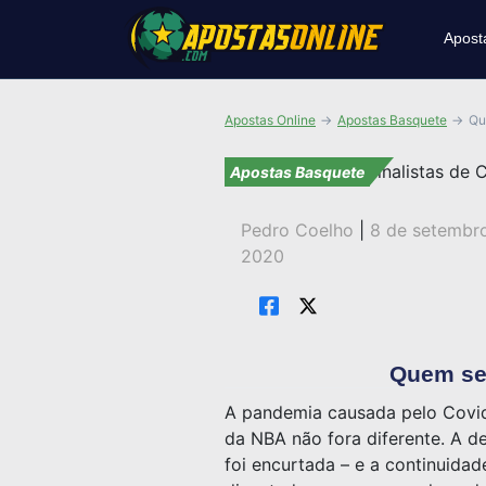
Apost
Apostas Online
Apostas Basquete
Qu
Apostas Basquete
Pedro Coelho
|
8 de setembr
2020
Quem ser
A pandemia causada pelo Covid
da NBA não fora diferente. A de
foi encurtada – e a continuida