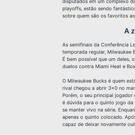
disputados em um complexo da
playoffs, estão sendo fantástic
sobre quem são os favoritos ao
A 
As semifinais da Conferência L
temporada regular, Milwaukee B
É bem possível que um deles, o
duelos contra Miami Heat e Bos
O Milwaukee Bucks é quem está 
rival chegou a abrir 3×0 no ma
Porém, o seu principal jogado
é dúvida para o quinto jogo da
se manter vivo na série. Enqua
apenas o quinto colocado. Após 
capaz de deixar novamente outr