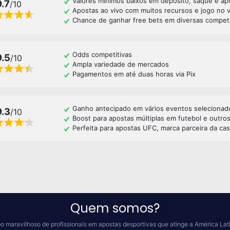
Valores mínimos baixos em depósito, saque e ap
9.7
/10
Apostas ao vivo com muitos recursos e jogo no 
Chance de ganhar free bets em diversas compet
Odds competitivas
9.5
/10
Ampla variedade de mercados
Pagamentos em até duas horas via Pix
Ganho antecipado em vários eventos selecionad
9.3
/10
Boost para apostas múltiplas em futebol e outro
Perfeita para apostas UFC, marca parceira da ca
Quem somos?
o maravilhoso de profissionais em apostas desportivas que atinge a América Lat