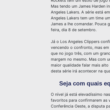
Rockets tem um estilo de jogo 
Mas tendo um James Harden int
Angeles Lakers. A série está e
Angeles Lakers tem um time um
James a lhe comandar. Pouca gen
feira, dia 8 de setembro.
Já o Los Angeles Clippers con
vencendo o confronto, mas em 
que no jogo três, com um grand
margem no mesmo. Mas com um t
maior qualidade falar mais alto
desta série irá acontecer na qua
Seja com quais eq
O nível já está elevadíssimo n
favoritos para confirmarem as
Conferência Oeste, a disputa p