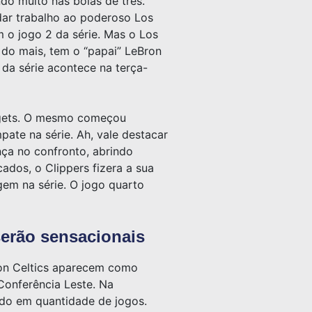
do muito nas bolas de três.
ar trabalho ao poderoso Los
 o jogo 2 da série. Mas o Los
do mais, tem o “papai” LeBron
 da série acontece na terça-
uggets. O mesmo começou
te na série. Ah, vale destacar
nça no confronto, abrindo
os, o Clippers fizera a sua
agem na série. O jogo quarto
serão sensacionais
ston Celtics aparecem como
Conferência Leste. Na
ado em quantidade de jogos.