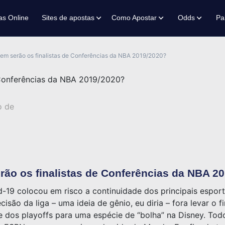
as Online
Sites de apostas
Como Apostar
Odds
Pa
em serão os finalistas de Conferências da NBA 2019/2020?
o de
ão os finalistas de Conferências da NBA 2
-19 colocou em risco a continuidade dos principais espo
cisão da liga – uma ideia de gênio, eu diria – fora levar o
de dos playoffs para uma espécie de “bolha” na Disney. To