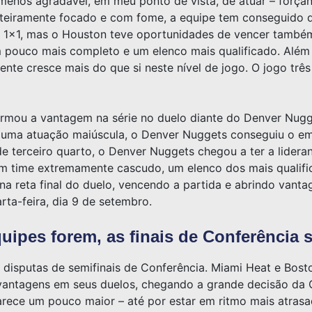
menos agradável, em meu ponto de vista, de atuar – forçan
eiramente focado e com fome, a equipe tem conseguido d
m 1×1, mas o Houston teve oportunidades de vencer também
 pouco mais completo e um elenco mais qualificado. Além 
te cresce mais do que si neste nível de jogo. O jogo três
firmou a vantagem na série no duelo diante do Denver N
uma atuação maiúscula, o Denver Nuggets conseguiu o empa
e terceiro quarto, o Denver Nuggets chegou a ter a lidera
ime extremamente cascudo, um elenco dos mais qualificad
 na reta final do duelo, vencendo a partida e abrindo vant
rta-feira, dia 9 de setembro.
uipes forem, as finais de Conferência 
as disputas de semifinais de Conferência. Miami Heat e Bo
 vantagens em seus duelos, chegando a grande decisão da 
arece um pouco maior – até por estar em ritmo mais atras