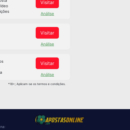
osta
Visitar
vídeo
ições
Análise
Visitar
Análise
os
Visitar
s
sa
Análise
*18+; Aplicam-se os termos e condições.
ina: